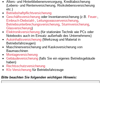
Alters- und Hinterbliebenenversorgung, Kreditabsicherung
(Lebens- und Rentenversicherung, Risikolebensversicherung
etc.)
Betriebshaftpflichtversicherung
Geschäftsversicherung
oder Inventarversicherung (z.B.
Feuer-
,
Einbruch-Diebstahl-
,
Leitungswasserversicherung
,
Betriebsunterbrechungsversicherung
,
Sturmversicherung
,
Glasversicherung
)
Elektronikversicherung
(für stationäre Technik wie PCs oder
Notebooks auch im Einsatz außerhalb des Unternehmens)
Autoinhaltsversicherung
(Werkzeug und Material in
Betriebsfahrzeugen)
Maschinenversicherung und Kaskoversicherung von
Baumaschinen
Montageversicherung
Gebäudeversicherung
(falls Sie ein eigenes Betriebsgebäude
haben)
Rechtsschutzversicherung
Kfz-Versicherung
für Betriebsfahrzeuge
Bitte beachten Sie folgenden wichtigen Hinweis:
Auf unseren Seiten beschreiben wir nur allgemein und
unverbindlich den Versicherungs- schutz, damit Sie einen
groben Überblick über den möglichen Versicherungsbedarf
erhalten.
Lassen Sie uns an dieser Stelle betonen, dass die
Versicherung gewerblicher Risiken sehr komplex ist. Zudem
ergeben sich regelmäßig Änderungen im Bereich des