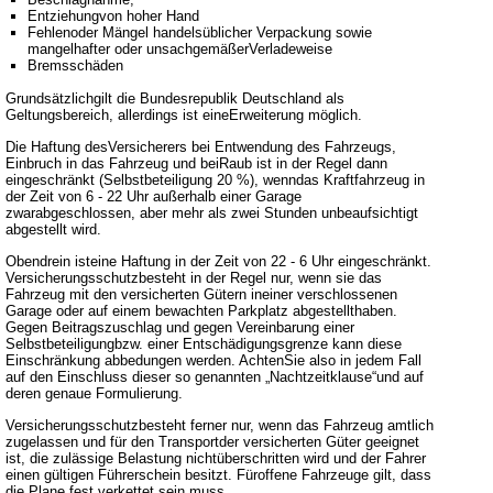
Entziehungvon hoher Hand
Fehlenoder Mängel handelsüblicher Verpackung sowie
mangelhafter oder unsachgemäßerVerladeweise
Bremsschäden
Grundsätzlichgilt die Bundesrepublik Deutschland als
Geltungsbereich, allerdings ist eineErweiterung möglich.
Die Haftung desVersicherers bei Entwendung des Fahrzeugs,
Einbruch in das Fahrzeug und beiRaub ist in der Regel dann
eingeschränkt (Selbstbeteiligung 20 %), wenndas Kraftfahrzeug in
der Zeit von 6 - 22 Uhr außerhalb einer Garage
zwarabgeschlossen, aber mehr als zwei Stunden unbeaufsichtigt
abgestellt wird.
Obendrein isteine Haftung in der Zeit von 22 - 6 Uhr eingeschränkt.
Versicherungsschutzbesteht in der Regel nur, wenn sie das
Fahrzeug mit den versicherten Gütern ineiner verschlossenen
Garage oder auf einem bewachten Parkplatz abgestellthaben.
Gegen Beitragszuschlag und gegen Vereinbarung einer
Selbstbeteiligungbzw. einer Entschädigungsgrenze kann diese
Einschränkung abbedungen werden. AchtenSie also in jedem Fall
auf den Einschluss dieser so genannten „Nachtzeitklause“und auf
deren genaue Formulierung.
Versicherungsschutzbesteht ferner nur, wenn das Fahrzeug amtlich
zugelassen und für den Transportder versicherten Güter geeignet
ist, die zulässige Belastung nichtüberschritten wird und der Fahrer
einen gültigen Führerschein besitzt. Füroffene Fahrzeuge gilt, dass
die Plane fest verkettet sein muss.