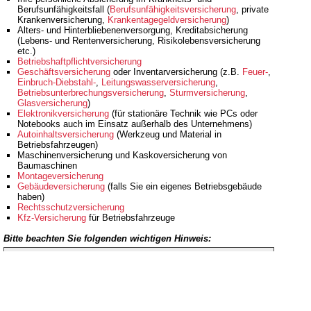
Berufsunfähigkeitsfall (
Berufsunfähigkeitsversicherung
, private
Krankenversicherung,
Krankentagegeldversicherung
)
Alters- und Hinterbliebenenversorgung, Kreditabsicherung
(Lebens- und Rentenversicherung, Risikolebensversicherung
etc.)
Betriebshaftpflichtversicherung
Geschäftsversicherung
oder Inventarversicherung (z.B.
Feuer-
,
Einbruch-Diebstahl-
,
Leitungswasserversicherung
,
Betriebsunterbrechungsversicherung
,
Sturmversicherung
,
Glasversicherung
)
Elektronikversicherung
(für stationäre Technik wie PCs oder
Notebooks auch im Einsatz außerhalb des Unternehmens)
Autoinhaltsversicherung
(Werkzeug und Material in
Betriebsfahrzeugen)
Maschinenversicherung und Kaskoversicherung von
Baumaschinen
Montageversicherung
Gebäudeversicherung
(falls Sie ein eigenes Betriebsgebäude
haben)
Rechtsschutzversicherung
Kfz-Versicherung
für Betriebsfahrzeuge
Bitte beachten Sie folgenden wichtigen Hinweis:
Auf unseren Seiten beschreiben wir nur allgemein und
unverbindlich den Versicherungs- schutz, damit Sie einen
groben Überblick über den möglichen Versicherungsbedarf
erhalten.