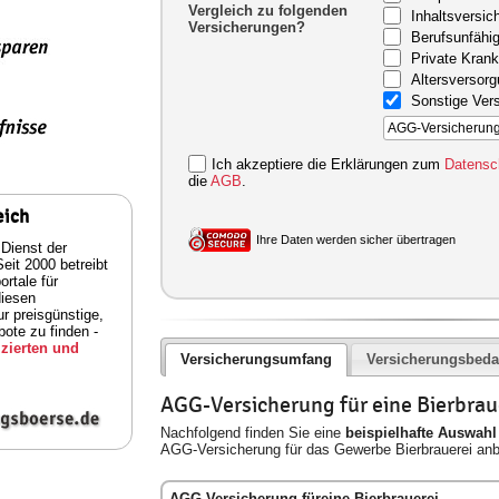
Vergleich zu folgenden
Inhaltsversic
Versicherungen?
Berufsunfähig
Private Kran
Altersversor
Sonstige Ver
Ich akzeptiere die Erklärungen zum
Datensc
die
AGB
.
eich
Ihre Daten werden sicher übertragen
 Dienst der
eit 2000 betreibt
rtale für
diesen
ur preisgünstige,
ote zu finden -
zierten und
Versicherungsumfang
Versicherungsbeda
AGG-Versicherung für eine Bierbrau
Nachfolgend finden Sie eine
beispielhafte Auswahl
AGG-Versicherung für das Gewerbe Bierbrauerei anb
AGG-Versicherung füreine Bierbrauerei