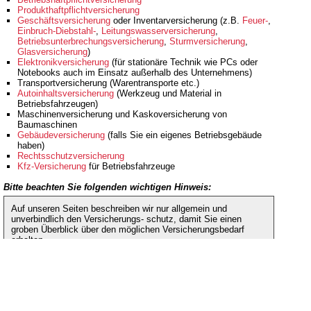
Produkthaftpflichtversicherung
Geschäftsversicherung
oder Inventarversicherung (z.B.
Feuer-
,
Einbruch-Diebstahl-
,
Leitungswasserversicherung
,
Betriebsunterbrechungsversicherung
,
Sturmversicherung
,
Glasversicherung
)
Elektronikversicherung
(für stationäre Technik wie PCs oder
Notebooks auch im Einsatz außerhalb des Unternehmens)
Transportversicherung (Warentransporte etc.)
Autoinhaltsversicherung
(Werkzeug und Material in
Betriebsfahrzeugen)
Maschinenversicherung und Kaskoversicherung von
Baumaschinen
Gebäudeversicherung
(falls Sie ein eigenes Betriebsgebäude
haben)
Rechtsschutzversicherung
Kfz-Versicherung
für Betriebsfahrzeuge
Bitte beachten Sie folgenden wichtigen Hinweis:
Auf unseren Seiten beschreiben wir nur allgemein und
unverbindlich den Versicherungs- schutz, damit Sie einen
groben Überblick über den möglichen Versicherungsbedarf
erhalten.
Lassen Sie uns an dieser Stelle betonen, dass die
Versicherung gewerblicher Risiken sehr komplex ist. Zudem
ergeben sich regelmäßig Änderungen im Bereich des
möglichen Deckungsumfangs durch
Versicherungsbedingungen, Gesetze, Rechtssprechung etc.