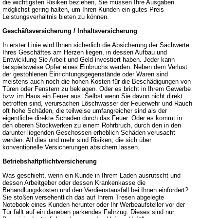
die wichtigsten Risiken beziehen, Sie müssen Ihre Ausgaben
möglichst gering halten, um Ihren Kunden ein gutes Preis-
Leistungsverhältnis bieten zu können.
Geschäftsversicherung / Inhaltsversicherung
In erster Linie wird Ihnen sicherlich die Absicherung der Sachwerte
Ihres Geschäftes am Herzen liegen, in dessen Aufbau und
Entwicklung Sie Arbeit und Geld investiert haben. Jeder kann
beispielsweise Opfer eines Einbruchs werden. Neben dem Verlust
der gestohlenen Einrichtungsgegenstände oder Waren sind
meistens auch noch die hohen Kosten für die Beschädigungen von
Türen oder Fenstern zu beklagen. Oder es bricht in Ihrem Gewerbe
bzw. im Haus ein Feuer aus. Selbst wenn Sie davon nicht direkt
betroffen sind, verursachen Löschwasser der Feuerwehr und Rauch
oft hohe Schäden, die teilweise umfangreicher sind als der
eigentliche direkte Schaden durch das Feuer. Oder es kommt in
den oberen Stockwerken zu einem Rohrbruch, durch den in den
darunter liegenden Geschossen erheblich Schäden verusacht
werden. All dies und mehr sind Risiken, die sich über
konventionelle Versicherungen absichern lassen.
Betriebshaftpflichtversicherung
Was geschieht, wenn ein Kunde in Ihrem Laden ausrutscht und
dessen Arbeitgeber oder dessen Krankenkasse die
Behandlungskosten und den Verdienstausfall bei Ihnen einfordert?
Sie stoßen versehentlich das auf Ihrem Tresen abgelegte
Notebook eines Kunden herunter oder Ihr Werbeaufsteller vor der
Tür fällt auf ein daneben parkendes Fahrzug. Dieses sind nur