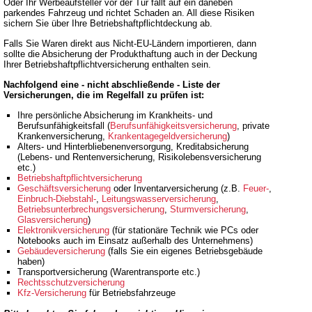
Oder Ihr Werbeaufsteller vor der Tür fällt auf ein daneben
parkendes Fahrzeug und richtet Schaden an. All diese Risiken
sichern Sie über Ihre Betriebshaftpflichtdeckung ab.
Falls Sie Waren direkt aus Nicht-EU-Ländern importieren, dann
sollte die Absicherung der Produkthaftung auch in der Deckung
Ihrer Betriebshaftpflichtversicherung enthalten sein.
Nachfolgend eine - nicht abschließende - Liste der
Versicherungen, die im Regelfall zu prüfen ist:
Ihre persönliche Absicherung im Krankheits- und
Berufsunfähigkeitsfall (
Berufsunfähigkeitsversicherung
, private
Krankenversicherung,
Krankentagegeldversicherung
)
Alters- und Hinterbliebenenversorgung, Kreditabsicherung
(Lebens- und Rentenversicherung, Risikolebensversicherung
etc.)
Betriebshaftpflichtversicherung
Geschäftsversicherung
oder Inventarversicherung (z.B.
Feuer-
,
Einbruch-Diebstahl-
,
Leitungswasserversicherung
,
Betriebsunterbrechungsversicherung
,
Sturmversicherung
,
Glasversicherung
)
Elektronikversicherung
(für stationäre Technik wie PCs oder
Notebooks auch im Einsatz außerhalb des Unternehmens)
Gebäudeversicherung
(falls Sie ein eigenes Betriebsgebäude
haben)
Transportversicherung (Warentransporte etc.)
Rechtsschutzversicherung
Kfz-Versicherung
für Betriebsfahrzeuge