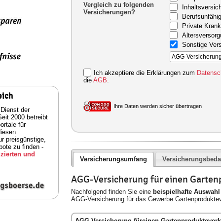
Vergleich zu folgenden
Inhaltsversic
Versicherungen?
Berufsunfähig
Private Kran
Altersversor
Sonstige Ver
Ich akzeptiere die Erklärungen zum
Datensc
die
AGB
.
eich
Ihre Daten werden sicher übertragen
 Dienst der
eit 2000 betreibt
rtale für
diesen
ur preisgünstige,
ote zu finden -
zierten und
Versicherungsumfang
Versicherungsbeda
AGG-Versicherung für einen Garten
Nachfolgend finden Sie eine
beispielhafte Auswahl
AGG-Versicherung für das Gewerbe Gartenproduktev
AGG-Versicherung füreinen Gartenprodukteverk