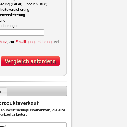
herung (Feuer, Einbruch usw.)
keitsversicherung
kenversicherung
gung
sicherungen
hutz
, zur
Einwilligungserklärung
und
Vergleich anfordern
rf
produkteverkauf
an Versicherungsunternehmen, die eine
erkauf anbieten.
auf