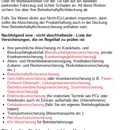
Oder Ihr Werbeaufsteller vor der Tür fällt auf ein daneben
parkendes Fahrzeug und richtet Schaden an. All diese Risiken
sichern Sie über Ihre Betriebshaftpflichtdeckung ab.
Falls Sie Waren direkt aus Nicht-EU-Ländern importieren, dann
sollte die Absicherung der Produkthaftung auch in der Deckung
Ihrer Betriebshaftpflichtversicherung enthalten sein.
Nachfolgend eine - nicht abschließende - Liste der
Versicherungen, die im Regelfall zu prüfen ist:
Ihre persönliche Absicherung im Krankheits- und
Berufsunfähigkeitsfall (
Berufsunfähigkeitsversicherung
, private
Krankenversicherung,
Krankentagegeldversicherung
)
Alters- und Hinterbliebenenversorgung, Kreditabsicherung
(Lebens- und Rentenversicherung, Risikolebensversicherung
etc.)
Betriebshaftpflichtversicherung
Geschäftsversicherung
oder Inventarversicherung (z.B.
Feuer-
,
Einbruch-Diebstahl-
,
Leitungswasserversicherung
,
Betriebsunterbrechungsversicherung
,
Sturmversicherung
,
Glasversicherung
)
Elektronikversicherung
(für stationäre Technik wie PCs oder
Notebooks auch im Einsatz außerhalb des Unternehmens)
Gebäudeversicherung
(falls Sie ein eigenes Betriebsgebäude
haben)
Transportversicherung (Warentransporte etc.)
Rechtsschutzversicherung
Kfz-Versicherung
für Betriebsfahrzeuge