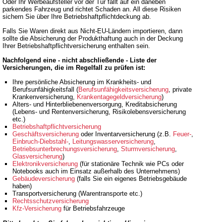
Oder Ihr Werbeaufsteller vor der Tür fällt auf ein daneben
parkendes Fahrzeug und richtet Schaden an. All diese Risiken
sichern Sie über Ihre Betriebshaftpflichtdeckung ab.
Falls Sie Waren direkt aus Nicht-EU-Ländern importieren, dann
sollte die Absicherung der Produkthaftung auch in der Deckung
Ihrer Betriebshaftpflichtversicherung enthalten sein.
Nachfolgend eine - nicht abschließende - Liste der
Versicherungen, die im Regelfall zu prüfen ist:
Ihre persönliche Absicherung im Krankheits- und
Berufsunfähigkeitsfall (
Berufsunfähigkeitsversicherung
, private
Krankenversicherung,
Krankentagegeldversicherung
)
Alters- und Hinterbliebenenversorgung, Kreditabsicherung
(Lebens- und Rentenversicherung, Risikolebensversicherung
etc.)
Betriebshaftpflichtversicherung
Geschäftsversicherung
oder Inventarversicherung (z.B.
Feuer-
,
Einbruch-Diebstahl-
,
Leitungswasserversicherung
,
Betriebsunterbrechungsversicherung
,
Sturmversicherung
,
Glasversicherung
)
Elektronikversicherung
(für stationäre Technik wie PCs oder
Notebooks auch im Einsatz außerhalb des Unternehmens)
Gebäudeversicherung
(falls Sie ein eigenes Betriebsgebäude
haben)
Transportversicherung (Warentransporte etc.)
Rechtsschutzversicherung
Kfz-Versicherung
für Betriebsfahrzeuge