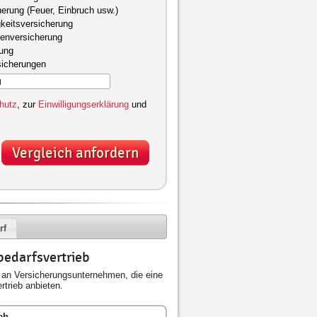
herung (Feuer, Einbruch usw.)
keitsversicherung
kenversicherung
gung
sicherungen
hutz
, zur
Einwilligungserklärung
und
Vergleich anfordern
rf
bedarfsvertrieb
an Versicherungsunternehmen, die eine
trieb anbieten.
eb