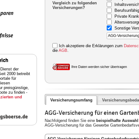
Vergleich zu folgenden
Inhaltsversic
Versicherungen?
Berufsunfähig
Private Kran
Altersversor
Sonstige Ver
Ich akzeptiere die Erklärungen zum
Datensc
die
AGB
.
eich
Ihre Daten werden sicher übertragen
 Dienst der
eit 2000 betreibt
rtale für
diesen
ur preisgünstige,
ote zu finden -
zierten und
Versicherungsumfang
Versicherungsbeda
AGG-Versicherung für einen Garten
Nachfolgend finden Sie eine
beispielhafte Auswahl
AGG-Versicherung für das Gewerbe Gartenbedarfsver
AGG-Versicherung füreinen Gartenbedarfsvertri