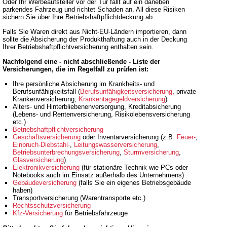
Oder Ihr Werbeaufsteller vor der Tür fällt auf ein daneben
parkendes Fahrzeug und richtet Schaden an. All diese Risiken
sichern Sie über Ihre Betriebshaftpflichtdeckung ab.
Falls Sie Waren direkt aus Nicht-EU-Ländern importieren, dann
sollte die Absicherung der Produkthaftung auch in der Deckung
Ihrer Betriebshaftpflichtversicherung enthalten sein.
Nachfolgend eine - nicht abschließende - Liste der
Versicherungen, die im Regelfall zu prüfen ist:
Ihre persönliche Absicherung im Krankheits- und
Berufsunfähigkeitsfall (
Berufsunfähigkeitsversicherung
, private
Krankenversicherung,
Krankentagegeldversicherung
)
Alters- und Hinterbliebenenversorgung, Kreditabsicherung
(Lebens- und Rentenversicherung, Risikolebensversicherung
etc.)
Betriebshaftpflichtversicherung
Geschäftsversicherung
oder Inventarversicherung (z.B.
Feuer-
,
Einbruch-Diebstahl-
,
Leitungswasserversicherung
,
Betriebsunterbrechungsversicherung
,
Sturmversicherung
,
Glasversicherung
)
Elektronikversicherung
(für stationäre Technik wie PCs oder
Notebooks auch im Einsatz außerhalb des Unternehmens)
Gebäudeversicherung
(falls Sie ein eigenes Betriebsgebäude
haben)
Transportversicherung (Warentransporte etc.)
Rechtsschutzversicherung
Kfz-Versicherung
für Betriebsfahrzeuge