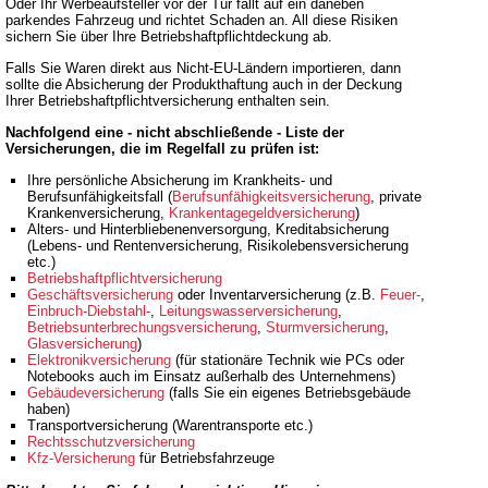
Oder Ihr Werbeaufsteller vor der Tür fällt auf ein daneben
parkendes Fahrzeug und richtet Schaden an. All diese Risiken
sichern Sie über Ihre Betriebshaftpflichtdeckung ab.
Falls Sie Waren direkt aus Nicht-EU-Ländern importieren, dann
sollte die Absicherung der Produkthaftung auch in der Deckung
Ihrer Betriebshaftpflichtversicherung enthalten sein.
Nachfolgend eine - nicht abschließende - Liste der
Versicherungen, die im Regelfall zu prüfen ist:
Ihre persönliche Absicherung im Krankheits- und
Berufsunfähigkeitsfall (
Berufsunfähigkeitsversicherung
, private
Krankenversicherung,
Krankentagegeldversicherung
)
Alters- und Hinterbliebenenversorgung, Kreditabsicherung
(Lebens- und Rentenversicherung, Risikolebensversicherung
etc.)
Betriebshaftpflichtversicherung
Geschäftsversicherung
oder Inventarversicherung (z.B.
Feuer-
,
Einbruch-Diebstahl-
,
Leitungswasserversicherung
,
Betriebsunterbrechungsversicherung
,
Sturmversicherung
,
Glasversicherung
)
Elektronikversicherung
(für stationäre Technik wie PCs oder
Notebooks auch im Einsatz außerhalb des Unternehmens)
Gebäudeversicherung
(falls Sie ein eigenes Betriebsgebäude
haben)
Transportversicherung (Warentransporte etc.)
Rechtsschutzversicherung
Kfz-Versicherung
für Betriebsfahrzeuge