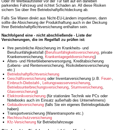
Oder Ihr Werbeaufsteller vor der Tür fällt auf ein daneben
parkendes Fahrzeug und richtet Schaden an. All diese Risiken
sichern Sie über Ihre Betriebshaftpflichtdeckung ab.
Falls Sie Waren direkt aus Nicht-EU-Ländern importieren, dann
sollte die Absicherung der Produkthaftung auch in der Deckung
Ihrer Betriebshaftpflichtversicherung enthalten sein.
Nachfolgend eine - nicht abschließende - Liste der
Versicherungen, die im Regelfall zu prüfen ist:
Ihre persönliche Absicherung im Krankheits- und
Berufsunfähigkeitsfall (
Berufsunfähigkeitsversicherung
, private
Krankenversicherung,
Krankentagegeldversicherung
)
Alters- und Hinterbliebenenversorgung, Kreditabsicherung
(Lebens- und Rentenversicherung, Risikolebensversicherung
etc.)
Betriebshaftpflichtversicherung
Geschäftsversicherung
oder Inventarversicherung (z.B.
Feuer-
,
Einbruch-Diebstahl-
,
Leitungswasserversicherung
,
Betriebsunterbrechungsversicherung
,
Sturmversicherung
,
Glasversicherung
)
Elektronikversicherung
(für stationäre Technik wie PCs oder
Notebooks auch im Einsatz außerhalb des Unternehmens)
Gebäudeversicherung
(falls Sie ein eigenes Betriebsgebäude
haben)
Transportversicherung (Warentransporte etc.)
Rechtsschutzversicherung
Kfz-Versicherung
für Betriebsfahrzeuge