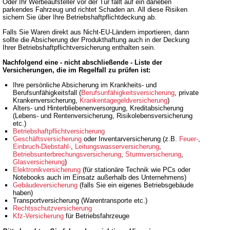
Oder Ihr Werbeaufsteller vor der Tür fällt auf ein daneben
parkendes Fahrzeug und richtet Schaden an. All diese Risiken
sichern Sie über Ihre Betriebshaftpflichtdeckung ab.
Falls Sie Waren direkt aus Nicht-EU-Ländern importieren, dann
sollte die Absicherung der Produkthaftung auch in der Deckung
Ihrer Betriebshaftpflichtversicherung enthalten sein.
Nachfolgend eine - nicht abschließende - Liste der
Versicherungen, die im Regelfall zu prüfen ist:
Ihre persönliche Absicherung im Krankheits- und
Berufsunfähigkeitsfall (
Berufsunfähigkeitsversicherung
, private
Krankenversicherung,
Krankentagegeldversicherung
)
Alters- und Hinterbliebenenversorgung, Kreditabsicherung
(Lebens- und Rentenversicherung, Risikolebensversicherung
etc.)
Betriebshaftpflichtversicherung
Geschäftsversicherung
oder Inventarversicherung (z.B.
Feuer-
,
Einbruch-Diebstahl-
,
Leitungswasserversicherung
,
Betriebsunterbrechungsversicherung
,
Sturmversicherung
,
Glasversicherung
)
Elektronikversicherung
(für stationäre Technik wie PCs oder
Notebooks auch im Einsatz außerhalb des Unternehmens)
Gebäudeversicherung
(falls Sie ein eigenes Betriebsgebäude
haben)
Transportversicherung (Warentransporte etc.)
Rechtsschutzversicherung
Kfz-Versicherung
für Betriebsfahrzeuge