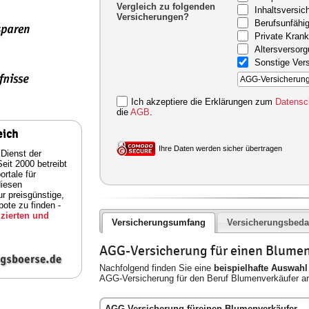
Vergleich zu folgenden
Inhaltsversic
Versicherungen?
Berufsunfähig
Private Kran
Altersversor
Sonstige Ver
Ich akzeptiere die Erklärungen zum
Datensc
die
AGB
.
eich
Ihre Daten werden sicher übertragen
 Dienst der
eit 2000 betreibt
rtale für
diesen
ur preisgünstige,
ote zu finden -
zierten und
Versicherungsumfang
Versicherungsbeda
AGG-Versicherung für einen Blume
Nachfolgend finden Sie eine
beispielhafte Auswahl
AGG-Versicherung für den Beruf Blumenverkäufer an
AGG-Versicherung füreinen Blumenverkäufer