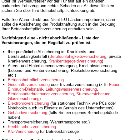
Oder Ihr Werbeaufsteller vor der Tür fällt auf ein daneben
parkendes Fahrzeug und richtet Schaden an. All diese Risiken
sichern Sie über Ihre Betriebshaftpflichtdeckung ab.
Falls Sie Waren direkt aus Nicht-EU-Ländern importieren, dann
sollte die Absicherung der Produkthaftung auch in der Deckung
Ihrer Betriebshaftpflichtversicherung enthalten sein.
Nachfolgend eine - nicht abschließende - Liste der
Versicherungen, die im Regelfall zu prüfen ist:
Ihre persönliche Absicherung im Krankheits- und
Berufsunfähigkeitsfall (
Berufsunfähigkeitsversicherung
, private
Krankenversicherung,
Krankentagegeldversicherung
)
Alters- und Hinterbliebenenversorgung, Kreditabsicherung
(Lebens- und Rentenversicherung, Risikolebensversicherung
etc.)
Betriebshaftpflichtversicherung
Geschäftsversicherung
oder Inventarversicherung (z.B.
Feuer-
,
Einbruch-Diebstahl-
,
Leitungswasserversicherung
,
Betriebsunterbrechungsversicherung
,
Sturmversicherung
,
Glasversicherung
)
Elektronikversicherung
(für stationäre Technik wie PCs oder
Notebooks auch im Einsatz außerhalb des Unternehmens)
Gebäudeversicherung
(falls Sie ein eigenes Betriebsgebäude
haben)
Transportversicherung (Warentransporte etc.)
Rechtsschutzversicherung
Kfz-Versicherung
für Betriebsfahrzeuge