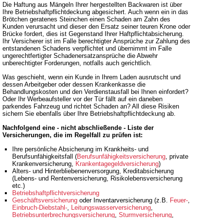
Die Haftung aus Mängeln Ihrer hergestellten Backwaren ist über
Ihre Betriebshaftpflichtdeckung abgesichert. Auch wenn ein in das
Brötchen geratenes Steinchen einen Schaden am Zahn des
Kunden verursacht und dieser den Ersatz seiner teuren Krone oder
Brücke fordert, dies ist Gegenstand Ihrer Haftpflichtabsicherung.
Ihr Versicherer ist im Falle berechtigter Ansprüche zur Zahlung des
entstandenen Schadens verpflichtet und übernimmt im Falle
ungerechtfertigter Schadenersatzansprüche die Abwehr
unberechtigter Forderungen, notfalls auch gerichtlich.
Was geschieht, wenn ein Kunde in Ihrem Laden ausrutscht und
dessen Arbeitgeber oder dessen Krankenkasse die
Behandlungskosten und den Verdienstausfall bei Ihnen einfordert?
Oder Ihr Werbeaufsteller vor der Tür fällt auf ein daneben
parkendes Fahrzeug und richtet Schaden an? All diese Risiken
sichern Sie ebenfalls über Ihre Betriebshaftpflichtdeckung ab.
Nachfolgend eine - nicht abschließende - Liste der
Versicherungen, die im Regelfall zu prüfen ist:
Ihre persönliche Absicherung im Krankheits- und
Berufsunfähigkeitsfall (
Berufsunfähigkeitsversicherung
, private
Krankenversicherung,
Krankentagegeldversicherung
)
Alters- und Hinterbliebenenversorgung, Kreditabsicherung
(Lebens- und Rentenversicherung, Risikolebensversicherung
etc.)
Betriebshaftpflichtversicherung
Geschäftsversicherung
oder Inventarversicherung (z.B.
Feuer-
,
Einbruch-Diebstahl-
,
Leitungswasserversicherung
,
Betriebsunterbrechungsversicherung
,
Sturmversicherung
,