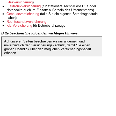
Glasversicherung
)
Elektronikversicherung
(für stationäre Technik wie PCs oder
Notebooks auch im Einsatz außerhalb des Unternehmens)
Gebäudeversicherung
(falls Sie ein eigenes Betriebsgebäude
haben)
Rechtsschutzversicherung
Kfz-Versicherung
für Betriebsfahrzeuge
Bitte beachten Sie folgenden wichtigen Hinweis:
Auf unseren Seiten beschreiben wir nur allgemein und
unverbindlich den Versicherungs- schutz, damit Sie einen
groben Überblick über den möglichen Versicherungsbedarf
erhalten.
Lassen Sie uns an dieser Stelle betonen, dass die
Versicherung gewerblicher Risiken sehr komplex ist. Zudem
ergeben sich regelmäßig Änderungen im Bereich des
möglichen Deckungsumfangs durch
Versicherungsbedingungen, Gesetze, Rechtssprechung etc.
Unsere Hinweise bezüglich Ihres Versicherungsbedarfs
beziehen sich auf allgemeine durchschnittliche
Erfahrungswerte. Für die aktuelle Richtigkeit unserer
Ausführungen können wir somit nicht garantieren und
übernehmen auch keinerlei Haftung.