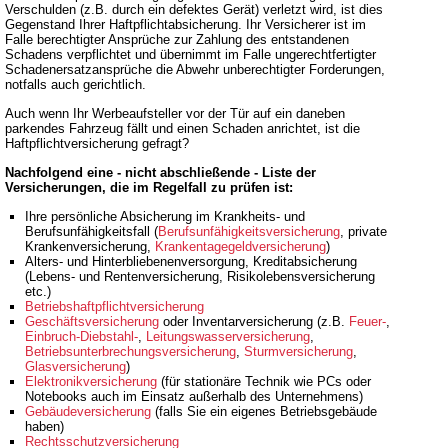
Verschulden (z.B. durch ein defektes Gerät) verletzt wird, ist dies
Gegenstand Ihrer Haftpflichtabsicherung. Ihr Versicherer ist im
Falle berechtigter Ansprüche zur Zahlung des entstandenen
Schadens verpflichtet und übernimmt im Falle ungerechtfertigter
Schadenersatzansprüche die Abwehr unberechtigter Forderungen,
notfalls auch gerichtlich.
Auch wenn Ihr Werbeaufsteller vor der Tür auf ein daneben
parkendes Fahrzeug fällt und einen Schaden anrichtet, ist die
Haftpflichtversicherung gefragt?
Nachfolgend eine - nicht abschließende - Liste der
Versicherungen, die im Regelfall zu prüfen ist:
Ihre persönliche Absicherung im Krankheits- und
Berufsunfähigkeitsfall (
Berufsunfähigkeitsversicherung
, private
Krankenversicherung,
Krankentagegeldversicherung
)
Alters- und Hinterbliebenenversorgung, Kreditabsicherung
(Lebens- und Rentenversicherung, Risikolebensversicherung
etc.)
Betriebshaftpflichtversicherung
Geschäftsversicherung
oder Inventarversicherung (z.B.
Feuer-
,
Einbruch-Diebstahl-
,
Leitungswasserversicherung
,
Betriebsunterbrechungsversicherung
,
Sturmversicherung
,
Glasversicherung
)
Elektronikversicherung
(für stationäre Technik wie PCs oder
Notebooks auch im Einsatz außerhalb des Unternehmens)
Gebäudeversicherung
(falls Sie ein eigenes Betriebsgebäude
haben)
Rechtsschutzversicherung