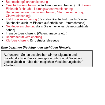
Betriebshaftpflichtversicherung
Geschäftsversicherung
oder Inventarversicherung (z.B.
Feuer-
,
Einbruch-Diebstahl-
,
Leitungswasserversicherung
,
Betriebsunterbrechungsversicherung
,
Sturmversicherung
,
Glasversicherung
)
Elektronikversicherung
(für stationäre Technik wie PCs oder
Notebooks auch im Einsatz außerhalb des Unternehmens)
Gebäudeversicherung
(falls Sie ein eigenes Betriebsgebäude
haben)
Transportversicherung (Warentransporte etc.)
Rechtsschutzversicherung
Kfz-Versicherung
für Betriebsfahrzeuge
Bitte beachten Sie folgenden wichtigen Hinweis:
Auf unseren Seiten beschreiben wir nur allgemein und
unverbindlich den Versicherungs- schutz, damit Sie einen
groben Überblick über den möglichen Versicherungsbedarf
erhalten.
Lassen Sie uns an dieser Stelle betonen, dass die
Versicherung gewerblicher Risiken sehr komplex ist. Zudem
ergeben sich regelmäßig Änderungen im Bereich des
möglichen Deckungsumfangs durch
Versicherungsbedingungen, Gesetze, Rechtssprechung etc.
Unsere Hinweise bezüglich Ihres Versicherungsbedarfs
beziehen sich auf allgemeine durchschnittliche
Erfahrungswerte. Für die aktuelle Richtigkeit unserer
Ausführungen können wir somit nicht garantieren und