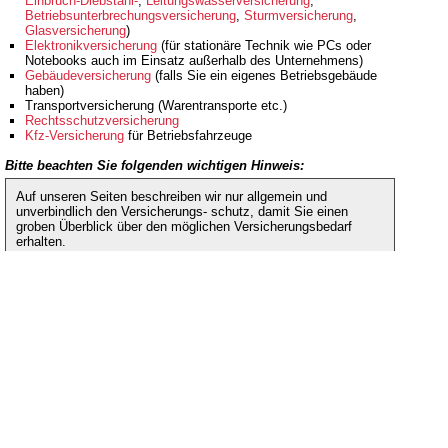
Einbruch-Diebstahl-
,
Leitungswasserversicherung
,
Betriebsunterbrechungsversicherung
,
Sturmversicherung
,
Glasversicherung
)
Elektronikversicherung
(für stationäre Technik wie PCs oder
Notebooks auch im Einsatz außerhalb des Unternehmens)
Gebäudeversicherung
(falls Sie ein eigenes Betriebsgebäude
haben)
Transportversicherung (Warentransporte etc.)
Rechtsschutzversicherung
Kfz-Versicherung
für Betriebsfahrzeuge
Bitte beachten Sie folgenden wichtigen Hinweis:
Auf unseren Seiten beschreiben wir nur allgemein und
unverbindlich den Versicherungs- schutz, damit Sie einen
groben Überblick über den möglichen Versicherungsbedarf
erhalten.
Lassen Sie uns an dieser Stelle betonen, dass die
Versicherung gewerblicher Risiken sehr komplex ist. Zudem
ergeben sich regelmäßig Änderungen im Bereich des
möglichen Deckungsumfangs durch
Versicherungsbedingungen, Gesetze, Rechtssprechung etc.
Unsere Hinweise bezüglich Ihres Versicherungsbedarfs
beziehen sich auf allgemeine durchschnittliche
Erfahrungswerte. Für die aktuelle Richtigkeit unserer
Ausführungen können wir somit nicht garantieren und
übernehmen auch keinerlei Haftung.