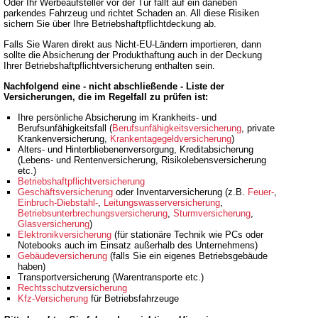
Oder Ihr Werbeaufsteller vor der Tür fällt auf ein daneben
parkendes Fahrzeug und richtet Schaden an. All diese Risiken
sichern Sie über Ihre Betriebshaftpflichtdeckung ab.
Falls Sie Waren direkt aus Nicht-EU-Ländern importieren, dann
sollte die Absicherung der Produkthaftung auch in der Deckung
Ihrer Betriebshaftpflichtversicherung enthalten sein.
Nachfolgend eine - nicht abschließende - Liste der
Versicherungen, die im Regelfall zu prüfen ist:
Ihre persönliche Absicherung im Krankheits- und
Berufsunfähigkeitsfall (
Berufsunfähigkeitsversicherung
, private
Krankenversicherung,
Krankentagegeldversicherung
)
Alters- und Hinterbliebenenversorgung, Kreditabsicherung
(Lebens- und Rentenversicherung, Risikolebensversicherung
etc.)
Betriebshaftpflichtversicherung
Geschäftsversicherung
oder Inventarversicherung (z.B.
Feuer-
,
Einbruch-Diebstahl-
,
Leitungswasserversicherung
,
Betriebsunterbrechungsversicherung
,
Sturmversicherung
,
Glasversicherung
)
Elektronikversicherung
(für stationäre Technik wie PCs oder
Notebooks auch im Einsatz außerhalb des Unternehmens)
Gebäudeversicherung
(falls Sie ein eigenes Betriebsgebäude
haben)
Transportversicherung (Warentransporte etc.)
Rechtsschutzversicherung
Kfz-Versicherung
für Betriebsfahrzeuge