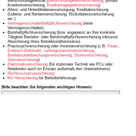
Berufsunfähigkeitsfall (
Berufsunfähigkeitsversicherung
, private
Krankenversicherung,
Krankentagegeldversicherung
)
Alters- und Hinterbliebenenversorgung, Kreditabsicherung
(Lebens- und Rentenversicherung, Risikolebensversicherung
etc.)
Vermögensschadenhaftpflichtversicherung
(reine
Vermögensschäden)
Bürohaftpflichtversicherung (bzw. angepasst an Ihre konkrete
Tätigkeit Betriebs- oder Berufshaftpflichtversicherung inklusive
Absicherung Ihres Betriebsstättenrisikos)
Praxissachversicherung oder Inventarversicherung (z.B.
Feuer-
,
Einbruch-Diebstahl-
,
Leitungswasserversicherung
,
Betriebsunterbrechungsversicherung
,
Sturmversicherung
,
Glasversicherung
)
Elektronikversicherung
(für stationäre Technik wie PCs oder
Notebooks auch im Einsatz außerhalb des Unternehmens)
Rechtsschutzversicherung
Kfz-Versicherung
für Betriebsfahrzeuge
Bitte beachten Sie folgenden wichtigen Hinweis:
Auf unseren Seiten beschreiben wir nur allgemein und
unverbindlich den Versicherungs- schutz, damit Sie einen
groben Überblick über den möglichen Versicherungsbedarf
erhalten.
Lassen Sie uns an dieser Stelle betonen, dass die
Versicherung gewerblicher Risiken sehr komplex ist. Zudem
ergeben sich regelmäßig Änderungen im Bereich des
möglichen Deckungsumfangs durch