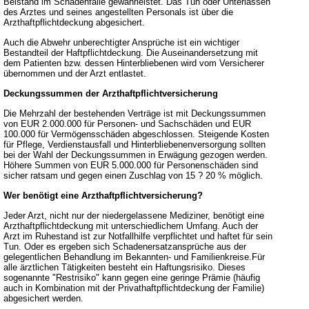
Beistand im Schadenfalle gewährleistet. Das Tun oder Unterlassen
des Arztes und seines angestellten Personals ist über die
Arzthaftpflichtdeckung abgesichert.
Auch die Abwehr unberechtigter Ansprüche ist ein wichtiger
Bestandteil der Haftpflichtdeckung. Die Auseinandersetzung mit
dem Patienten bzw. dessen Hinterbliebenen wird vom Versicherer
übernommen und der Arzt entlastet.
Deckungssummen der Arzthaftpflichtversicherung
Die Mehrzahl der bestehenden Verträge ist mit Deckungssummen
von EUR 2.000.000 für Personen- und Sachschäden und EUR
100.000 für Vermögensschäden abgeschlossen. Steigende Kosten
für Pflege, Verdienstausfall und Hinterbliebenenversorgung sollten
bei der Wahl der Deckungssummen in Erwägung gezogen werden.
Höhere Summen von EUR 5.000.000 für Personenschäden sind
sicher ratsam und gegen einen Zuschlag von 15 ? 20 % möglich.
Wer benötigt eine Arzthaftpflichtversicherung?
Jeder Arzt, nicht nur der niedergelassene Mediziner, benötigt eine
Arzthaftpflichtdeckung mit unterschiedlichem Umfang. Auch der
Arzt im Ruhestand ist zur Notfallhilfe verpflichtet und haftet für sein
Tun. Oder es ergeben sich Schadenersatzansprüche aus der
gelegentlichen Behandlung im Bekannten- und Familienkreise.Für
alle ärztlichen Tätigkeiten besteht ein Haftungsrisiko. Dieses
sogenannte "Restrisiko" kann gegen eine geringe Prämie (häufig
auch in Kombination mit der Privathaftpflichtdeckung der Familie)
abgesichert werden.