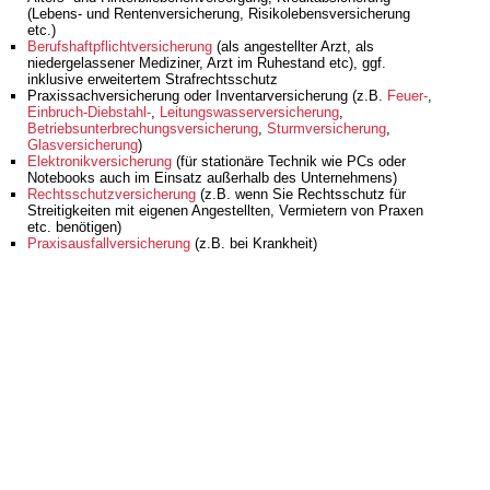
(Lebens- und Rentenversicherung, Risikolebensversicherung
etc.)
Berufshaftpflichtversicherung
(als angestellter Arzt, als
niedergelassener Mediziner, Arzt im Ruhestand etc), ggf.
inklusive erweitertem Strafrechtsschutz
Praxissachversicherung oder Inventarversicherung (z.B.
Feuer-
,
Einbruch-Diebstahl-
,
Leitungswasserversicherung
,
Betriebsunterbrechungsversicherung
,
Sturmversicherung
,
Glasversicherung
)
Elektronikversicherung
(für stationäre Technik wie PCs oder
Notebooks auch im Einsatz außerhalb des Unternehmens)
Rechtsschutzversicherung
(z.B. wenn Sie Rechtsschutz für
Streitigkeiten mit eigenen Angestellten, Vermietern von Praxen
etc. benötigen)
Praxisausfallversicherung
(z.B. bei Krankheit)
Bitte beachten Sie folgenden wichtigen Hinweis:
Auf unseren Seiten beschreiben wir nur allgemein und
unverbindlich den Versicherungs- schutz, damit Sie einen
groben Überblick über den möglichen Versicherungsbedarf
erhalten.
Lassen Sie uns an dieser Stelle betonen, dass die
Versicherung gewerblicher Risiken sehr komplex ist. Zudem
ergeben sich regelmäßig Änderungen im Bereich des
möglichen Deckungsumfangs durch
Versicherungsbedingungen, Gesetze, Rechtssprechung etc.
Unsere Hinweise bezüglich Ihres Versicherungsbedarfs