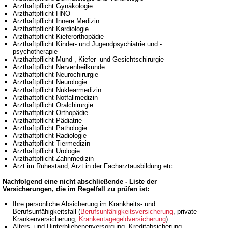
Arzthaftpflicht Gynäkologie
Arzthaftpflicht HNO
Arzthaftpflicht Innere Medizin
Arzthaftpflicht Kardiologie
Arzthaftpflicht Kieferorthopädie
Arzthaftpflicht Kinder- und Jugendpsychiatrie und -
psychotherapie
Arzthaftpflicht Mund-, Kiefer- und Gesichtschirurgie
Arzthaftpflicht Nervenheilkunde
Arzthaftpflicht Neurochirurgie
Arzthaftpflicht Neurologie
Arzthaftpflicht Nuklearmedizin
Arzthaftpflicht Notfallmedizin
Arzthaftpflicht Oralchirurgie
Arzthaftpflicht Orthopädie
Arzthaftpflicht Pädiatrie
Arzthaftpflicht Pathologie
Arzthaftpflicht Radiologie
Arzthaftpflicht Tiermedizin
Arzthaftpflicht Urologie
Arzthaftpflicht Zahnmedizin
Arzt im Ruhestand, Arzt in der Facharztausbildung etc.
Nachfolgend eine nicht abschließende - Liste der
Versicherungen, die im Regelfall zu prüfen ist:
Ihre persönliche Absicherung im Krankheits- und
Berufsunfähigkeitsfall (
Berufsunfähigkeitsversicherung
, private
Krankenversicherung,
Krankentagegeldversicherung
)
Alters- und Hinterbliebenenversorgung, Kreditabsicherung