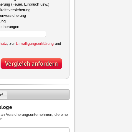
herung (Feuer, Einbruch usw.)
keitsversicherung
kenversicherung
gung
sicherungen
hutz
, zur
Einwilligungserklärung
und
Vergleich anfordern
rf
ologe
an Versicherungsunternehmen, die eine
n.