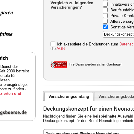
Vergleich zu folgenden
Inhaltsversic
Versicherungen?
Berufsunfähig
Private Kran
Altersversor
Sonstige Ver
Ich akzeptiere die Erklärungen zum
Datensc
die
AGB
.
eich
Ihre Daten werden sicher übertragen
 Dienst der
eit 2000 betreibt
rtale für
diesen
ur preisgünstige,
ote zu finden -
zierten und
Versicherungsumfang
Versicherungsbeda
Deckungskonzept für einen Neonat
Nachfolgend finden Sie eine
beispielhafte Auswahl
Deckungskonzept für den Beruf Neonatologe anbiete
Deckungskonzept füreinen Neonatologe