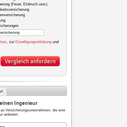
herung (Feuer, Einbruch usw.)
keitsversicherung
kenversicherung
gung
sicherungen
hutz
, zur
Einwilligungserklärung
und
Vergleich anfordern
rf
 einen Ingenieur
an Versicherungsunternehmen, die eine
ur anbieten.
eur