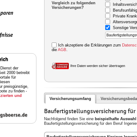
Vergleich zu folgenden
Inhaltsversic
Versicherungen?
Berufsunfähig
Private Kran
Altersversor
Sonstige Ver
Ich akzeptiere die Erklärungen zum
Datensc
die
AGB
.
eich
Ihre Daten werden sicher übertragen
 Dienst der
eit 2000 betreibt
rtale für
diesen
ur preisgünstige,
ote zu finden -
zierten und
Versicherungsumfang
Versicherungsbeda
Baufertigstellungsversicherung für
Nachfolgend finden Sie eine
beispielhafte Auswahl
Baufertigstellungsversicherung für den Beruf Ingenie
Baufertigstellungsversicherung füreinen Ingeni