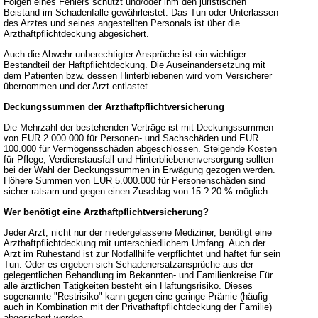
Folgen eines Fehlers schützt und/oder ihm den juristischen
Beistand im Schadenfalle gewährleistet. Das Tun oder Unterlassen
des Arztes und seines angestellten Personals ist über die
Arzthaftpflichtdeckung abgesichert.
Auch die Abwehr unberechtigter Ansprüche ist ein wichtiger
Bestandteil der Haftpflichtdeckung. Die Auseinandersetzung mit
dem Patienten bzw. dessen Hinterbliebenen wird vom Versicherer
übernommen und der Arzt entlastet.
Deckungssummen der Arzthaftpflichtversicherung
Die Mehrzahl der bestehenden Verträge ist mit Deckungssummen
von EUR 2.000.000 für Personen- und Sachschäden und EUR
100.000 für Vermögensschäden abgeschlossen. Steigende Kosten
für Pflege, Verdienstausfall und Hinterbliebenenversorgung sollten
bei der Wahl der Deckungssummen in Erwägung gezogen werden.
Höhere Summen von EUR 5.000.000 für Personenschäden sind
sicher ratsam und gegen einen Zuschlag von 15 ? 20 % möglich.
Wer benötigt eine Arzthaftpflichtversicherung?
Jeder Arzt, nicht nur der niedergelassene Mediziner, benötigt eine
Arzthaftpflichtdeckung mit unterschiedlichem Umfang. Auch der
Arzt im Ruhestand ist zur Notfallhilfe verpflichtet und haftet für sein
Tun. Oder es ergeben sich Schadenersatzansprüche aus der
gelegentlichen Behandlung im Bekannten- und Familienkreise.Für
alle ärztlichen Tätigkeiten besteht ein Haftungsrisiko. Dieses
sogenannte "Restrisiko" kann gegen eine geringe Prämie (häufig
auch in Kombination mit der Privathaftpflichtdeckung der Familie)
abgesichert werden.