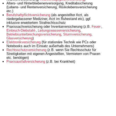
Alters- und Hinterbliebenenversorgung, Kreditabsicherung
(Lebens- und Rentenversicherung, Risikolebensversicherung
etc.)
Berufshaftpflichtversicherung
(als angestellter Arzt, als
niedergelassener Mediziner, Arzt im Ruhestand etc), ggf.
inklusive erweitertem Strafrechtsschutz
Praxissachversicherung oder Inventarversicherung (z.B.
Feuer-
,
Einbruch-Diebstahl-
,
Leitungswasserversicherung
,
Betriebsunterbrechungsversicherung
,
Sturmversicherung
,
Glasversicherung
)
Elektronikversicherung
(für stationäre Technik wie PCs oder
Notebooks auch im Einsatz außerhalb des Unternehmens)
Rechtsschutzversicherung
(z.B. wenn Sie Rechtsschutz für
Streitigkeiten mit eigenen Angestellten, Vermietern von Praxen
etc. benötigen)
Praxisausfallversicherung
(z.B. bei Krankheit)
Bitte beachten Sie folgenden wichtigen Hinweis:
Auf unseren Seiten beschreiben wir nur allgemein und
unverbindlich den Versicherungs- schutz, damit Sie einen
groben Überblick über den möglichen Versicherungsbedarf
erhalten.
Lassen Sie uns an dieser Stelle betonen, dass die
Versicherung gewerblicher Risiken sehr komplex ist. Zudem
ergeben sich regelmäßig Änderungen im Bereich des
möglichen Deckungsumfangs durch
Versicherungsbedingungen, Gesetze, Rechtssprechung etc.