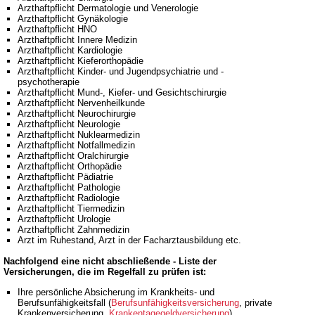
Arzthaftpflicht Dermatologie und Venerologie
Arzthaftpflicht Gynäkologie
Arzthaftpflicht HNO
Arzthaftpflicht Innere Medizin
Arzthaftpflicht Kardiologie
Arzthaftpflicht Kieferorthopädie
Arzthaftpflicht Kinder- und Jugendpsychiatrie und -
psychotherapie
Arzthaftpflicht Mund-, Kiefer- und Gesichtschirurgie
Arzthaftpflicht Nervenheilkunde
Arzthaftpflicht Neurochirurgie
Arzthaftpflicht Neurologie
Arzthaftpflicht Nuklearmedizin
Arzthaftpflicht Notfallmedizin
Arzthaftpflicht Oralchirurgie
Arzthaftpflicht Orthopädie
Arzthaftpflicht Pädiatrie
Arzthaftpflicht Pathologie
Arzthaftpflicht Radiologie
Arzthaftpflicht Tiermedizin
Arzthaftpflicht Urologie
Arzthaftpflicht Zahnmedizin
Arzt im Ruhestand, Arzt in der Facharztausbildung etc.
Nachfolgend eine nicht abschließende - Liste der
Versicherungen, die im Regelfall zu prüfen ist:
Ihre persönliche Absicherung im Krankheits- und
Berufsunfähigkeitsfall (
Berufsunfähigkeitsversicherung
, private
Krankenversicherung,
Krankentagegeldversicherung
)