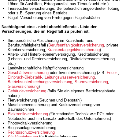
Löhne für Aushilfen, Ertragsausfall aus Tieraufzucht etc.).
Tierseuchenversicherunge: Bei behördlich angeordneter Tötung
oder z.B. Sperrung eines Betriebs.
Hagel: Versicherung von Ernte gegen Hagelschäden.
Nachfolgend eine - nicht abschließende - Liste der
Versicherungen, die im Regelfall zu prüfen ist:
Ihre persönliche Absicherung im Krankheits- und
Berufsunfähigkeitsfall (
Berufsunfähigkeitsversicherung
, private
Krankenversicherung,
Krankentagegeldversicherung
)
Alters- und Hinterbliebenenversorgung, Kreditabsicherung
(Lebens- und Rentenversicherung, Risikolebensversicherung
etc.)
Landwirtschaftliche Haftpflichtversicherung
Geschäftsversicherung
oder Inventarversicherung (z.B.
Feuer-
,
Einbruch-Diebstahl-
,
Leitungswasserversicherung
,
Betriebsunterbrechungsversicherung
,
Sturmversicherung
,
Glasversicherung
)
Gebäudeversicherung
(falls Sie ein eigenes Betriebsgebäude
haben)
Tierversicherung (Seuchen und Diebstahl)
Maschinenversicherung und Kaskoversicherung von
Baumaschinen
Elektronikversicherung
(für stationäre Technik wie PCs oder
Notebooks auch im Einsatz außerhalb des Unternehmens)
Photovoltaikversicherung
Biogasanlagenversicherung
Rechtsschutzversicherung
Kfz-Versicherung
für Betriebsfahrzeuge