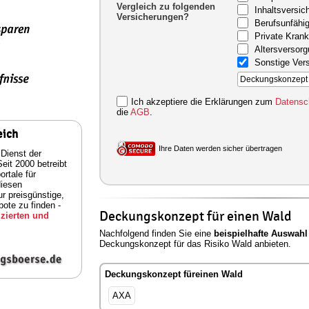
Vergleich zu folgenden
Inhaltsversic
Versicherungen?
Berufsunfähig
Private Kran
Altersversor
Sonstige Ver
Ich akzeptiere die Erklärungen zum
Datensc
die
AGB
.
eich
Ihre Daten werden sicher übertragen
 Dienst der
eit 2000 betreibt
rtale für
diesen
ur preisgünstige,
ote zu finden -
Deckungskonzept für einen Wald
zierten und
Nachfolgend finden Sie eine
beispielhafte Auswahl
Deckungskonzept für das Risiko Wald anbieten.
Deckungskonzept füreinen Wald
AXA