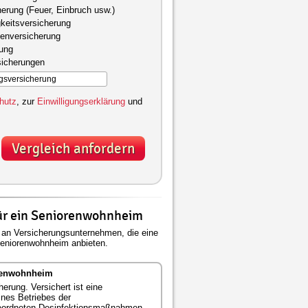
herung (Feuer, Einbruch usw.)
keitsversicherung
kenversicherung
gung
sicherungen
hutz
, zur
Einwilligungserklärung
und
Vergleich anfordern
ür ein Seniorenwohnheim
an Versicherungsunternehmen, die eine
Seniorenwohnheim anbieten.
orenwohnheim
rung. Versichert ist eine
ines Betriebes der
ngeordneten Desinfektionsmaßnahmen