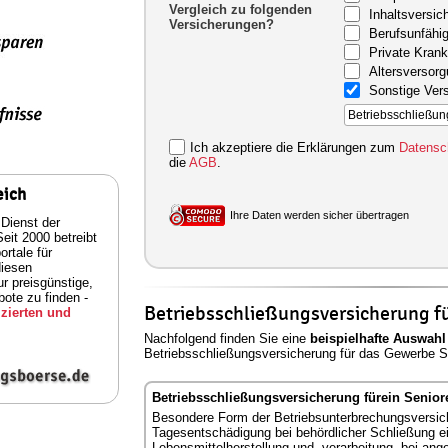
Vergleich zu folgenden
Inhaltsversic
Versicherungen?
Berufsunfähig
Private Kran
Altersversor
Sonstige Ver
Ich akzeptiere die Erklärungen zum
Datensc
die
AGB
.
eich
Ihre Daten werden sicher übertragen
 Dienst der
eit 2000 betreibt
rtale für
diesen
ur preisgünstige,
ote zu finden -
Betriebsschließungsversicherung f
zierten und
Nachfolgend finden Sie eine
beispielhafte Auswahl
Betriebsschließungsversicherung für das Gewerbe 
Betriebsschließungsversicherung fürein Seni
Besondere Form der Betriebsunterbrechungsversiche
Tagesentschädigung bei behördlicher Schließung e
Lebensmittelherstellung und -verarbeitung, bei a